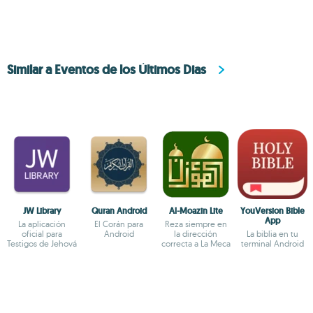
Similar a Eventos de los Últimos Dias
JW Library
Quran Android
Al-Moazin Lite
YouVersion Bible
App
La aplicación
El Corán para
Reza siempre en
oficial para
Android
la dirección
La biblia en tu
Testigos de Jehová
correcta a La Meca
terminal Android