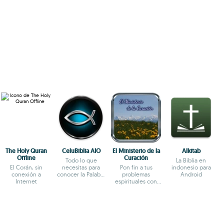
The Holy Quran
CeluBiblia AIO
El Ministerio de la
Alkitab
Offline
Curación
Todo lo que
La Biblia en
El Corán, sin
necesitas para
Pon fin a tus
indonesio para
conexión a
conocer la Palabra
problemas
Android
Internet
de Dios
espirituales con
esta utilidad