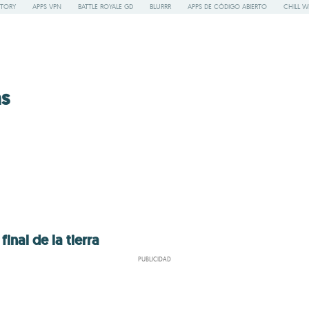
STORY
APPS VPN
BATTLE ROYALE GD
BLURRR
APPS DE CÓDIGO ABIERTO
CHILL W
as
final de la tierra
PUBLICIDAD