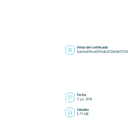
Firma del certificado
5de9d45fed20f9db2033e580370
Fecha
11 jul. 2016
Tamaño
5.77 MB