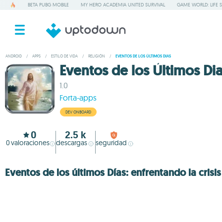
BETA PUBG MOBILE
MY HERO ACADEMIA UNITED SURVIVAL
GAME WORLD: LIFE 
ANDROID
/
APPS
/
ESTILO DE VIDA
/
RELIGIÓN
/
EVENTOS DE LOS ÚLTIMOS DIAS
Eventos de los Últimos Di
1.0
Forta-apps
DEV ONBOARD
0
2.5 k
0
valoraciones
descargas
seguridad
Eventos de los últimos Días: enfrentando la crisis 