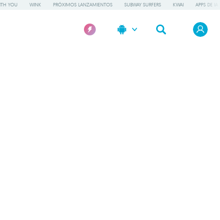
ITH YOU
WINK
PRÓXIMOS LANZAMIENTOS
SUBWAY SURFERS
KWAI
APPS DE IA