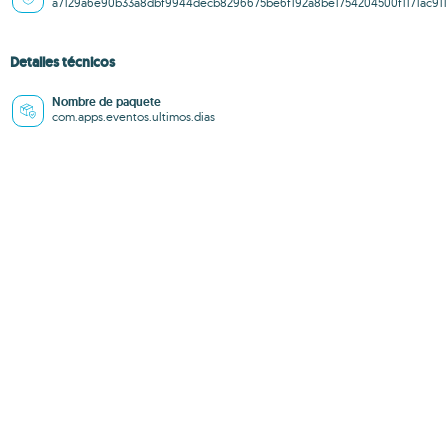
a7129a6e90b33a8dbf9944decb8296675be6f192a8be1754204500f1171ac911
Detalles técnicos
Nombre de paquete
com.apps.eventos.ultimos.dias